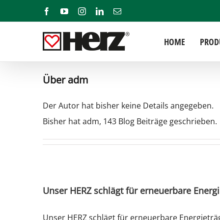
Zum
Facebook
YouTube
Instagram
LinkedIn
E-
Mail
Inhalt
springen
HOME
PROD
Über
adm
Der Autor hat bisher keine Details angegeben.
Bisher hat adm, 143 Blog Beiträge geschrieben.
Unser HERZ schlägt für erneuerbare Energi
Unser HERZ schlägt für erneuerbare Energieträ