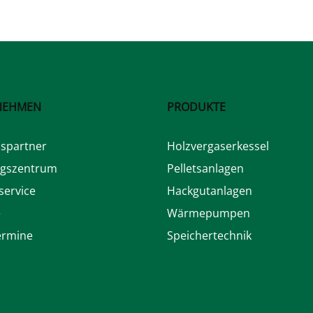
NEHMEN
PRODUKTE
bspartner
Holzvergaserkessel
ngszentrum
Pelletsanlagen
ervice
Hackgutanlagen
e
Wärmepumpen
ermine
Speichertechnik