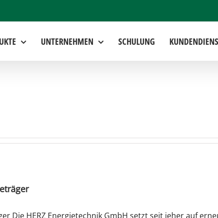
UKTE
UNTERNEHMEN
SCHULUNG
KUNDENDIENS
eträger
ger Die HERZ Energietechnik GmbH setzt seit jeher auf ern