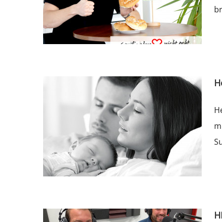
br
H
He
mi
Su
H