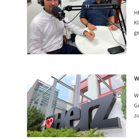
HE
Kl
ge
W
We
Ge
zu