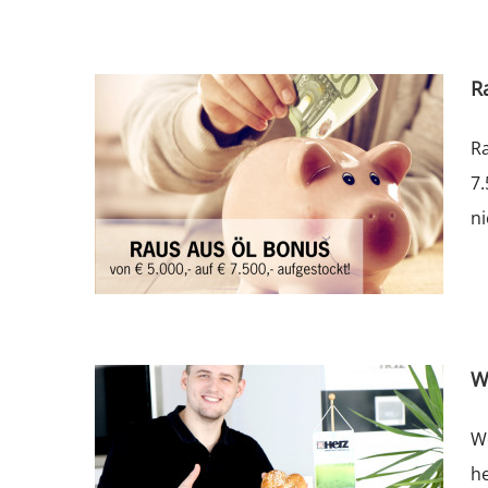
R
Ra
7.
ni
W
W
he