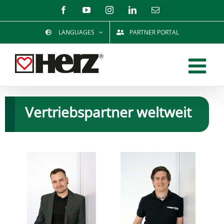
Zum
Facebook
YouTube
Instagram
LinkedIn
E-
Mail
Inhalt
LANGUAGES
PARTNER PORTAL
springen
Vertriebspartner weltweit