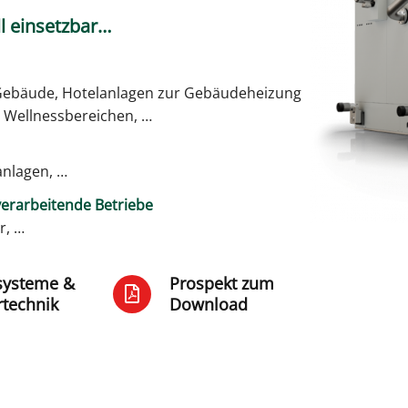
ll einsetzbar…
 Gebäude, Hotelanlagen zur Gebäudeheizung
 Wellnessbereichen, …
anlagen, …
verarbeitende Betriebe
r, …
systeme &
Prospekt zum
rtechnik
Download