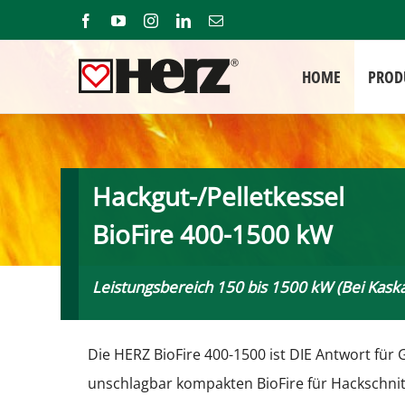
Zum
Facebook
YouTube
Instagram
LinkedIn
E-
Mail
Inhalt
springen
HOME
PROD
Hackgut-/Pelletkessel
BioFire 400-1500 kW
Leistungsbereich 150 bis 1500 kW (Bei Kas
Die HERZ BioFire 400-1500 ist DIE Antwort für 
unschlagbar kompakten BioFire für Hackschnitz