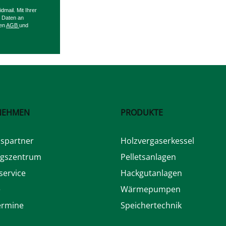
mail. Mit Ihrer
 Daten an
ren
AGB
und
NEHMEN
PRODUKTE
bspartner
Holzvergaserkessel
ngszentrum
Pelletsanlagen
ervice
Hackgutanlagen
e
Wärmepumpen
ermine
Speichertechnik