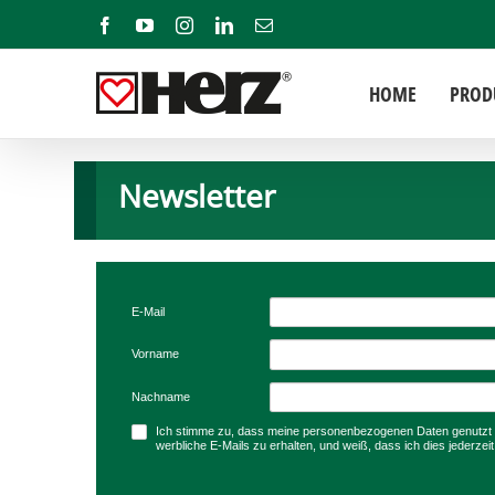
Zum
Facebook
YouTube
Instagram
LinkedIn
E-
Mail
Inhalt
springen
HOME
PROD
Newsletter
E-Mail
Vorname
Nachname
Ich stimme zu, dass meine personenbezogenen Daten genutzt
werbliche E-Mails zu erhalten, und weiß, dass ich dies jederzei