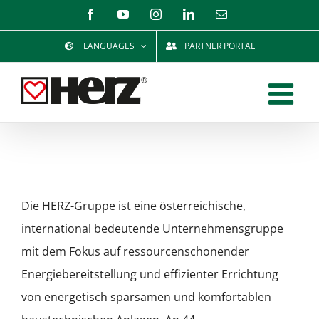
Zum
Facebook
YouTube
Instagram
LinkedIn
E-
Mail
Inhalt
LANGUAGES
PARTNER PORTAL
springen
Die HERZ-Gruppe ist eine österreichische,
international bedeutende Unternehmensgruppe
mit dem Fokus auf ressourcenschonender
Energiebereitstellung und effizienter Errichtung
von energetisch sparsamen und komfortablen