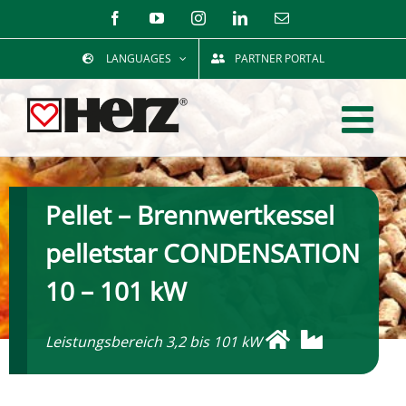
Zum
Facebook
YouTube
Instagram
LinkedIn
E-
Mail
Inhalt
LANGUAGES
PARTNER PORTAL
springen
Pellet – Brennwertkessel
pelletstar CONDENSATION
10 – 101 kW
Leistungsbereich 3,2 bis 101 kW