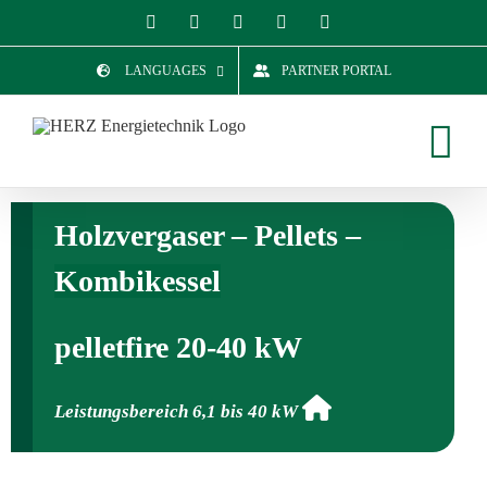
Zum
Facebook
YouTube
Instagram
LinkedIn
E-
Mail
Inhalt
LANGUAGES
PARTNER PORTAL
springen
Holzvergaser – Pellets
–
Kombikessel
pelletfire 20-40 kW
Leistungsbereich 6,1 bis 40 kW