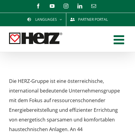
Zum
Facebook
YouTube
Instagram
LinkedIn
E-
Mail
Inhalt
LANGUAGES
PARTNER PORTAL
springen
Die HERZ-Gruppe ist eine österreichische,
international bedeutende Unternehmensgruppe
mit dem Fokus auf ressourcenschonender
Energiebereitstellung und effizienter Errichtung
von energetisch sparsamen und komfortablen
haustechnischen Anlagen. An 44