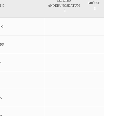
LETZTES
GRÖSSE
I
ÄNDERUNGSDATUM
KI
DS
H
IS
H