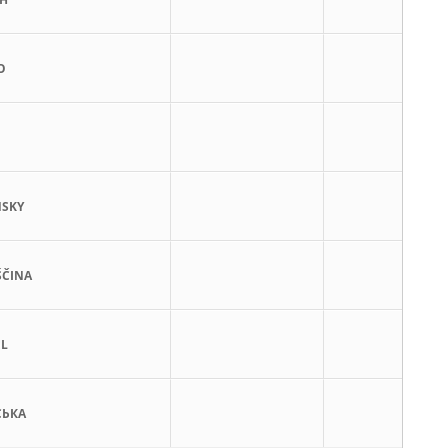
O
NSKY
ŠČINA
OL
СЬКА