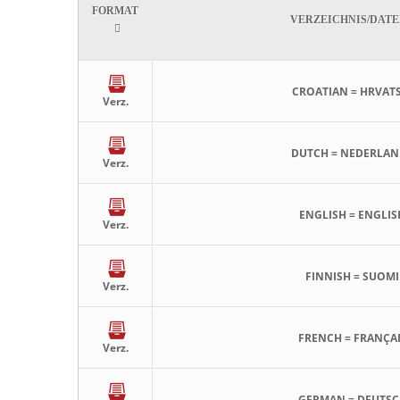
FORMAT
VERZEICHNIS/DATE
CROATIAN = HRVATS
Verz.
DUTCH = NEDERLAN
Verz.
ENGLISH = ENGLIS
Verz.
FINNISH = SUOMI
Verz.
FRENCH = FRANÇA
Verz.
GERMAN = DEUTSC