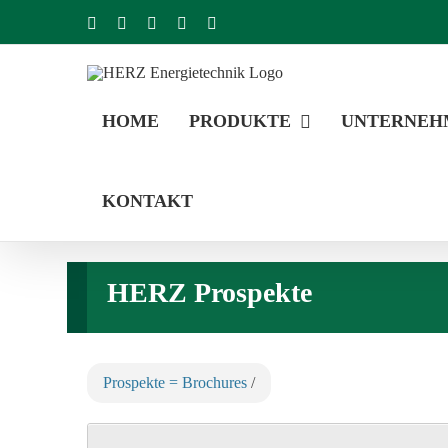
Zum
Facebook
YouTube
Instagram
LinkedIn
E-
Mail
Inhalt
springen
HOME
PRODUKTE
UNTERNEH
KONTAKT
HERZ Prospekte
Prospekte = Brochures
/