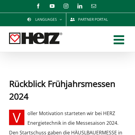
Zum
Facebook
YouTube
Instagram
LinkedIn
E-
Mail
Inhalt
LANGUAGES
PARTNER PORTAL
springen
Rückblick Frühjahrsmessen
2024
V
oller Motivation starteten wir bei HERZ
Energietechnik in die Messesaison 2024.
Den Startschuss gaben die HÄUSLBAUERMESSE in