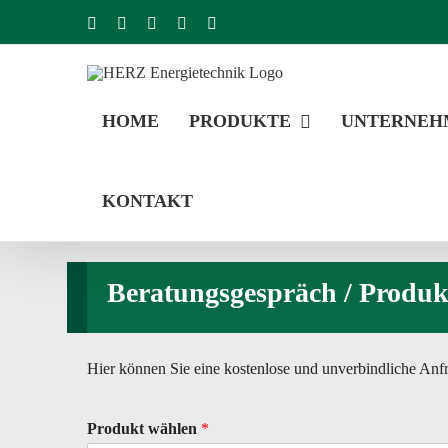
Zum
Facebook
YouTube
Instagram
LinkedIn
E-
Mail
Inhalt
springen
HOME
PRODUKTE
UNTERNEH
KONTAKT
Beratungsgespräch / Produk
Hier können Sie eine kostenlose und unverbindliche Anfrag
Produkt wählen
*