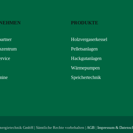
NEHMEN
PRODUKTE
partner
Holzvergaserkessel
szentrum
Pelletsanlagen
rvice
Hackgutanlagen
Wärmepumpen
mine
Speichertechnik
ergietechnik GmbH | Sämtliche Rechte vorbehalten |
AGB
|
Impressum & Datensc