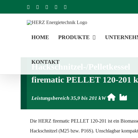
Zum
Facebook
YouTube
Instagram
LinkedIn
E-
Mail
Inhalt
springen
HOME
PRODUKTE
UNTERNEH
KONTAKT
Hackschnitzel-/Pelletkessel
firematic PELLET 120-201
Leistungsbereich 35,9 bis 201 kW
Die HERZ firematic PELLET 120-201 ist ein Biomassek
Hackschnitzel (M25 bzw. P16S). Unschlagbar kompakt, 