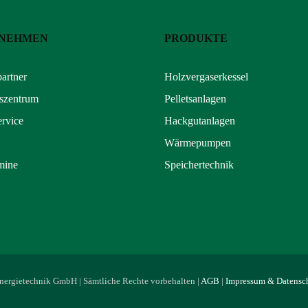
NEHMEN
PRODUKTE
partner
Holzvergaserkessel
szentrum
Pelletsanlagen
rvice
Hackgutanlagen
Wärmepumpen
mine
Speichertechnik
ergietechnik GmbH | Sämtliche Rechte vorbehalten |
AGB
|
Impressum & Datensc